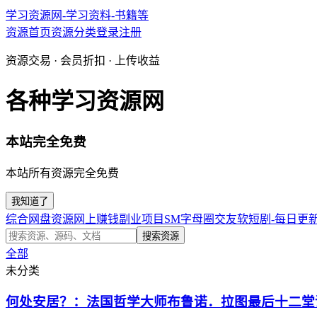
学习资源网-学习资料-书籍等
资源首页
资源分类
登录
注册
资源交易 · 会员折扣 · 上传收益
各种学习资源网
本站完全免费
本站所有资源完全免费
我知道了
综合网盘资源
网上赚钱副业项目
SM字母圈交友软
短剧-每日更
搜索资源
全部
未分类
何处安居？：法国哲学大师布鲁诺．拉图最后十二堂