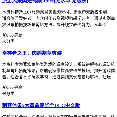
旅游风景类短视频 150+[无水印 无版权]
本资料精选150+旅游风景类视频素材，无水印无版权限制，
适合旅游爱好者、内容创作者及视频剪辑学习者，通过实例掌
握风景拍摄技巧与剪辑方法，提升视觉表达能力，从基础
￥0.00
平台
未分类
幸存者之王：肉鸽割草爽游
本资料专为喜欢策略类游戏的玩家设计，系统讲解核心玩法机
制与角色搭配策略，帮助玩家掌握高效通关技巧，提升游戏体
验，适合各水平玩家学习，通过实践案例与技巧解析，让玩
￥0.00
平台
未分类
刺客信条5大革命豪华全DLC中文版
这款资料全面探索法国大革命时期的历史背景与社会变革，适