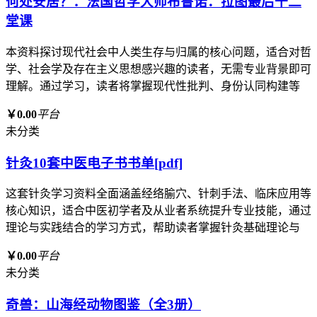
何处安居？：法国哲学大师布鲁诺．拉图最后十二
堂课
本资料探讨现代社会中人类生存与归属的核心问题，适合对哲
学、社会学及存在主义思想感兴趣的读者，无需专业背景即可
理解。通过学习，读者将掌握现代性批判、身份认同构建等
￥0.00
平台
未分类
针灸10套中医电子书书单[pdf]
这套针灸学习资料全面涵盖经络腧穴、针刺手法、临床应用等
核心知识，适合中医初学者及从业者系统提升专业技能，通过
理论与实践结合的学习方式，帮助读者掌握针灸基础理论与
￥0.00
平台
未分类
奇兽：山海经动物图鉴（全3册）