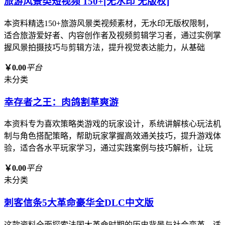
旅游风景类短视频 150+[无水印 无版权]
本资料精选150+旅游风景类视频素材，无水印无版权限制，
适合旅游爱好者、内容创作者及视频剪辑学习者，通过实例掌
握风景拍摄技巧与剪辑方法，提升视觉表达能力，从基础
￥0.00
平台
未分类
幸存者之王：肉鸽割草爽游
本资料专为喜欢策略类游戏的玩家设计，系统讲解核心玩法机
制与角色搭配策略，帮助玩家掌握高效通关技巧，提升游戏体
验，适合各水平玩家学习，通过实践案例与技巧解析，让玩
￥0.00
平台
未分类
刺客信条5大革命豪华全DLC中文版
这款资料全面探索法国大革命时期的历史背景与社会变革，适