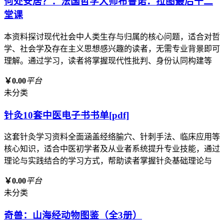
何处安居？：法国哲学大师布鲁诺．拉图最后十二
堂课
本资料探讨现代社会中人类生存与归属的核心问题，适合对哲
学、社会学及存在主义思想感兴趣的读者，无需专业背景即可
理解。通过学习，读者将掌握现代性批判、身份认同构建等
￥0.00
平台
未分类
针灸10套中医电子书书单[pdf]
这套针灸学习资料全面涵盖经络腧穴、针刺手法、临床应用等
核心知识，适合中医初学者及从业者系统提升专业技能，通过
理论与实践结合的学习方式，帮助读者掌握针灸基础理论与
￥0.00
平台
未分类
奇兽：山海经动物图鉴（全3册）