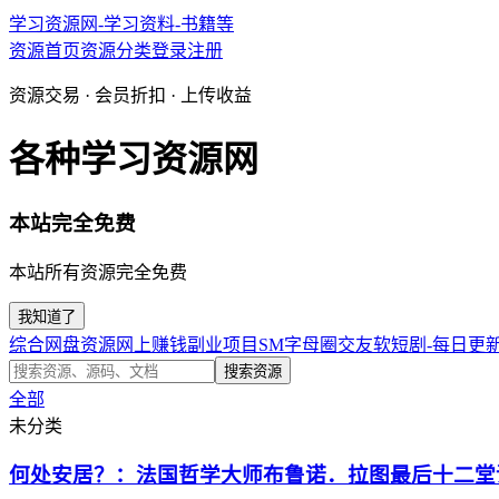
学习资源网-学习资料-书籍等
资源首页
资源分类
登录
注册
资源交易 · 会员折扣 · 上传收益
各种学习资源网
本站完全免费
本站所有资源完全免费
我知道了
综合网盘资源
网上赚钱副业项目
SM字母圈交友软
短剧-每日更
搜索资源
全部
未分类
何处安居？：法国哲学大师布鲁诺．拉图最后十二堂