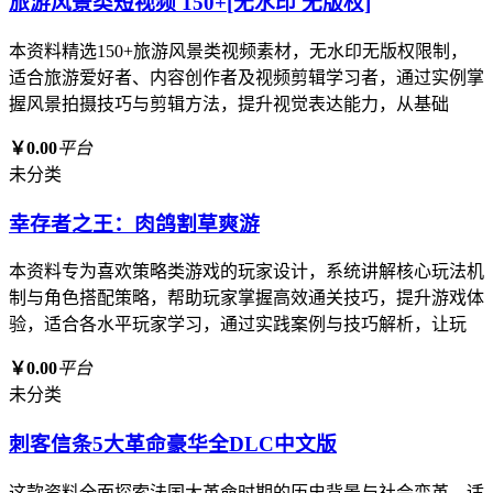
旅游风景类短视频 150+[无水印 无版权]
本资料精选150+旅游风景类视频素材，无水印无版权限制，
适合旅游爱好者、内容创作者及视频剪辑学习者，通过实例掌
握风景拍摄技巧与剪辑方法，提升视觉表达能力，从基础
￥0.00
平台
未分类
幸存者之王：肉鸽割草爽游
本资料专为喜欢策略类游戏的玩家设计，系统讲解核心玩法机
制与角色搭配策略，帮助玩家掌握高效通关技巧，提升游戏体
验，适合各水平玩家学习，通过实践案例与技巧解析，让玩
￥0.00
平台
未分类
刺客信条5大革命豪华全DLC中文版
这款资料全面探索法国大革命时期的历史背景与社会变革，适