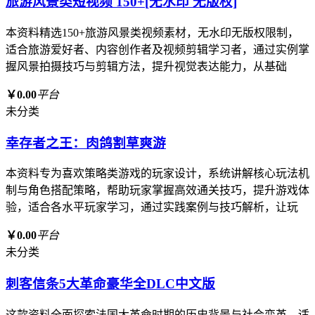
旅游风景类短视频 150+[无水印 无版权]
本资料精选150+旅游风景类视频素材，无水印无版权限制，
适合旅游爱好者、内容创作者及视频剪辑学习者，通过实例掌
握风景拍摄技巧与剪辑方法，提升视觉表达能力，从基础
￥0.00
平台
未分类
幸存者之王：肉鸽割草爽游
本资料专为喜欢策略类游戏的玩家设计，系统讲解核心玩法机
制与角色搭配策略，帮助玩家掌握高效通关技巧，提升游戏体
验，适合各水平玩家学习，通过实践案例与技巧解析，让玩
￥0.00
平台
未分类
刺客信条5大革命豪华全DLC中文版
这款资料全面探索法国大革命时期的历史背景与社会变革，适