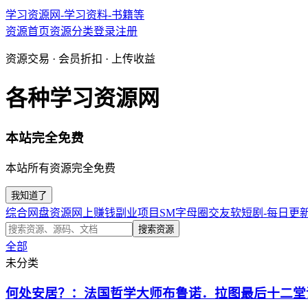
学习资源网-学习资料-书籍等
资源首页
资源分类
登录
注册
资源交易 · 会员折扣 · 上传收益
各种学习资源网
本站完全免费
本站所有资源完全免费
我知道了
综合网盘资源
网上赚钱副业项目
SM字母圈交友软
短剧-每日更
搜索资源
全部
未分类
何处安居？：法国哲学大师布鲁诺．拉图最后十二堂