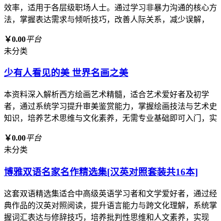
效率，适用于各层级职场人士。通过学习非暴力沟通的核心方
法，掌握表达需求与倾听技巧，改善人际关系，减少误解，
￥0.00
平台
未分类
少有人看见的美 世界名画之美
本资料深入解析西方绘画艺术精髓，适合艺术爱好者及初学
者，通过系统学习提升审美鉴赏能力，掌握绘画技法与艺术史
知识，培养艺术思维与文化素养，无需专业基础即可入门，实
￥0.00
平台
未分类
博雅双语名家名作精选集[汉英对照套装共16本]
这套双语精选集适合中高级英语学习者和文学爱好者，通过经
典作品的汉英对照阅读，提升语言能力与跨文化理解，系统掌
握词汇表达与修辞技巧，培养批判性思维和人文素养，实现