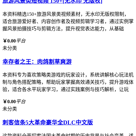
旅游风景类短视频 150+[无水印 无版权]
本资料精选150+旅游风景类视频素材，无水印无版权限制，
适合旅游爱好者、内容创作者及视频剪辑学习者，通过实例掌
握风景拍摄技巧与剪辑方法，提升视觉表达能力，从基础
￥0.00
平台
未分类
幸存者之王：肉鸽割草爽游
本资料专为喜欢策略类游戏的玩家设计，系统讲解核心玩法机
制与角色搭配策略，帮助玩家掌握高效通关技巧，提升游戏体
验，适合各水平玩家学习，通过实践案例与技巧解析，让玩
￥0.00
平台
未分类
刺客信条5大革命豪华全DLC中文版
这款资料全面探索法国大革命时期的历史背景与社会变革，适