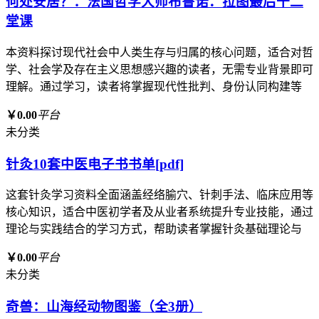
何处安居？：法国哲学大师布鲁诺．拉图最后十二
堂课
本资料探讨现代社会中人类生存与归属的核心问题，适合对哲
学、社会学及存在主义思想感兴趣的读者，无需专业背景即可
理解。通过学习，读者将掌握现代性批判、身份认同构建等
￥0.00
平台
未分类
针灸10套中医电子书书单[pdf]
这套针灸学习资料全面涵盖经络腧穴、针刺手法、临床应用等
核心知识，适合中医初学者及从业者系统提升专业技能，通过
理论与实践结合的学习方式，帮助读者掌握针灸基础理论与
￥0.00
平台
未分类
奇兽：山海经动物图鉴（全3册）