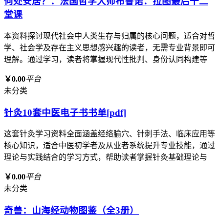
何处安居？：法国哲学大师布鲁诺．拉图最后十二
堂课
本资料探讨现代社会中人类生存与归属的核心问题，适合对哲
学、社会学及存在主义思想感兴趣的读者，无需专业背景即可
理解。通过学习，读者将掌握现代性批判、身份认同构建等
￥0.00
平台
未分类
针灸10套中医电子书书单[pdf]
这套针灸学习资料全面涵盖经络腧穴、针刺手法、临床应用等
核心知识，适合中医初学者及从业者系统提升专业技能，通过
理论与实践结合的学习方式，帮助读者掌握针灸基础理论与
￥0.00
平台
未分类
奇兽：山海经动物图鉴（全3册）