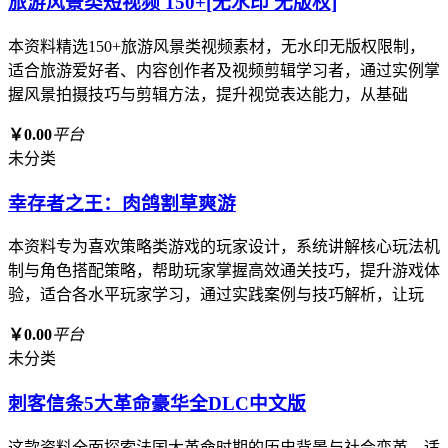
旅游风景类短视频 150+[无水印 无版权]
本资料精选150+旅游风景类视频素材，无水印无版权限制，
适合旅游爱好者、内容创作者及视频剪辑学习者，通过实例掌
握风景拍摄技巧与剪辑方法，提升视觉表达能力，从基础
￥0.00
平台
未分类
幸存者之王：肉鸽割草爽游
本资料专为喜欢策略类游戏的玩家设计，系统讲解核心玩法机
制与角色搭配策略，帮助玩家掌握高效通关技巧，提升游戏体
验，适合各水平玩家学习，通过实践案例与技巧解析，让玩
￥0.00
平台
未分类
刺客信条5大革命豪华全DLC中文版
这款资料全面探索法国大革命时期的历史背景与社会变革，适