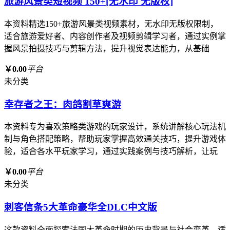
旅游风景类短视频 150+[无水印 无版权]
本资料精选150+旅游风景类视频素材，无水印无版权限制，
适合旅游爱好者、内容创作者及视频剪辑学习者，通过实例掌
握风景拍摄技巧与剪辑方法，提升视觉表达能力，从基础
￥0.00
平台
未分类
幸存者之王：肉鸽割草爽游
本资料专为喜欢策略类游戏的玩家设计，系统讲解核心玩法机
制与角色搭配策略，帮助玩家掌握高效通关技巧，提升游戏体
验，适合各水平玩家学习，通过实践案例与技巧解析，让玩
￥0.00
平台
未分类
刺客信条5大革命豪华全DLC中文版
这款资料全面探索法国大革命时期的历史背景与社会变革，适