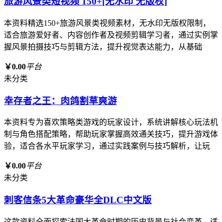
旅游风景类短视频 150+[无水印 无版权]
本资料精选150+旅游风景类视频素材，无水印无版权限制，
适合旅游爱好者、内容创作者及视频剪辑学习者，通过实例掌
握风景拍摄技巧与剪辑方法，提升视觉表达能力，从基础
￥0.00
平台
未分类
幸存者之王：肉鸽割草爽游
本资料专为喜欢策略类游戏的玩家设计，系统讲解核心玩法机
制与角色搭配策略，帮助玩家掌握高效通关技巧，提升游戏体
验，适合各水平玩家学习，通过实践案例与技巧解析，让玩
￥0.00
平台
未分类
刺客信条5大革命豪华全DLC中文版
这款资料全面探索法国大革命时期的历史背景与社会变革，适