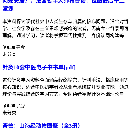
何处安居？：法国哲学大师布鲁诺．拉图最后十二
堂课
本资料探讨现代社会中人类生存与归属的核心问题，适合对哲
学、社会学及存在主义思想感兴趣的读者，无需专业背景即可
理解。通过学习，读者将掌握现代性批判、身份认同构建等
￥0.00
平台
未分类
针灸10套中医电子书书单[pdf]
这套针灸学习资料全面涵盖经络腧穴、针刺手法、临床应用等
核心知识，适合中医初学者及从业者系统提升专业技能，通过
理论与实践结合的学习方式，帮助读者掌握针灸基础理论与
￥0.00
平台
未分类
奇兽：山海经动物图鉴（全3册）