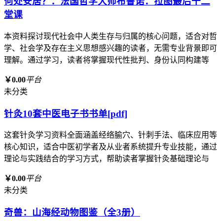
何处安居？：法国哲学大师布鲁诺．拉图最后十二
堂课
本资料探讨现代社会中人类生存与归属的核心问题，适合对哲
学、社会学及存在主义思想感兴趣的读者，无需专业背景即可
理解。通过学习，读者将掌握现代性批判、身份认同构建等
￥0.00
平台
未分类
针灸10套中医电子书书单[pdf]
这套针灸学习资料全面涵盖经络腧穴、针刺手法、临床应用等
核心知识，适合中医初学者及从业者系统提升专业技能，通过
理论与实践结合的学习方式，帮助读者掌握针灸基础理论与
￥0.00
平台
未分类
奇兽：山海经动物图鉴（全3册）