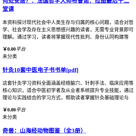
何处安居？：法国哲学大师布鲁诺．拉图最后十二
堂课
本资料探讨现代社会中人类生存与归属的核心问题，适合对哲
学、社会学及存在主义思想感兴趣的读者，无需专业背景即可
理解。通过学习，读者将掌握现代性批判、身份认同构建等
￥0.00
平台
未分类
针灸10套中医电子书书单[pdf]
这套针灸学习资料全面涵盖经络腧穴、针刺手法、临床应用等
核心知识，适合中医初学者及从业者系统提升专业技能，通过
理论与实践结合的学习方式，帮助读者掌握针灸基础理论与
￥0.00
平台
未分类
奇兽：山海经动物图鉴（全3册）