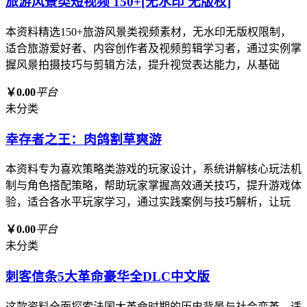
旅游风景类短视频 150+[无水印 无版权]
本资料精选150+旅游风景类视频素材，无水印无版权限制，
适合旅游爱好者、内容创作者及视频剪辑学习者，通过实例掌
握风景拍摄技巧与剪辑方法，提升视觉表达能力，从基础
￥0.00
平台
未分类
幸存者之王：肉鸽割草爽游
本资料专为喜欢策略类游戏的玩家设计，系统讲解核心玩法机
制与角色搭配策略，帮助玩家掌握高效通关技巧，提升游戏体
验，适合各水平玩家学习，通过实践案例与技巧解析，让玩
￥0.00
平台
未分类
刺客信条5大革命豪华全DLC中文版
这款资料全面探索法国大革命时期的历史背景与社会变革，适