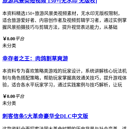
旅游风景类短视频 150+[无水印 无版权]
本资料精选150+旅游风景类视频素材，无水印无版权限制，
适合旅游爱好者、内容创作者及视频剪辑学习者，通过实例掌
握风景拍摄技巧与剪辑方法，提升视觉表达能力，从基础
￥0.00
平台
未分类
幸存者之王：肉鸽割草爽游
本资料专为喜欢策略类游戏的玩家设计，系统讲解核心玩法机
制与角色搭配策略，帮助玩家掌握高效通关技巧，提升游戏体
验，适合各水平玩家学习，通过实践案例与技巧解析，让玩
￥0.00
平台
未分类
刺客信条5大革命豪华全DLC中文版
这款资料全面探索法国大革命时期的历史背景与社会变革，适