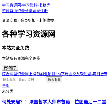
学习资源网-学习资料-书籍等
资源首页
资源分类
登录
注册
资源交易 · 会员折扣 · 上传收益
各种学习资源网
本站完全免费
本站所有资源完全免费
我知道了
综合网盘资源
网上赚钱副业项目
SM字母圈交友软
短剧-每日更
搜索资源
全部
未分类
何处安居？：法国哲学大师布鲁诺．拉图最后十二堂