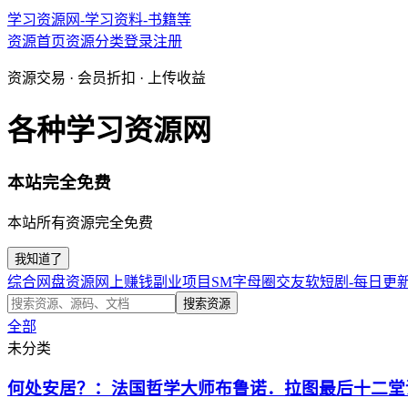
学习资源网-学习资料-书籍等
资源首页
资源分类
登录
注册
资源交易 · 会员折扣 · 上传收益
各种学习资源网
本站完全免费
本站所有资源完全免费
我知道了
综合网盘资源
网上赚钱副业项目
SM字母圈交友软
短剧-每日更
搜索资源
全部
未分类
何处安居？：法国哲学大师布鲁诺．拉图最后十二堂