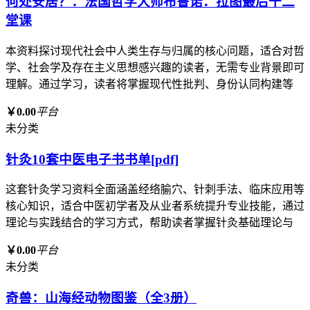
何处安居？：法国哲学大师布鲁诺．拉图最后十二
堂课
本资料探讨现代社会中人类生存与归属的核心问题，适合对哲
学、社会学及存在主义思想感兴趣的读者，无需专业背景即可
理解。通过学习，读者将掌握现代性批判、身份认同构建等
￥0.00
平台
未分类
针灸10套中医电子书书单[pdf]
这套针灸学习资料全面涵盖经络腧穴、针刺手法、临床应用等
核心知识，适合中医初学者及从业者系统提升专业技能，通过
理论与实践结合的学习方式，帮助读者掌握针灸基础理论与
￥0.00
平台
未分类
奇兽：山海经动物图鉴（全3册）