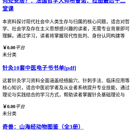
何处安居？：法国哲学大师布鲁诺．拉图最后十二
堂课
本资料探讨现代社会中人类生存与归属的核心问题，适合对哲
学、社会学及存在主义思想感兴趣的读者，无需专业背景即可
理解。通过学习，读者将掌握现代性批判、身份认同构建等
￥0.00
平台
未分类
针灸10套中医电子书书单[pdf]
这套针灸学习资料全面涵盖经络腧穴、针刺手法、临床应用等
核心知识，适合中医初学者及从业者系统提升专业技能，通过
理论与实践结合的学习方式，帮助读者掌握针灸基础理论与
￥0.00
平台
未分类
奇兽：山海经动物图鉴（全3册）