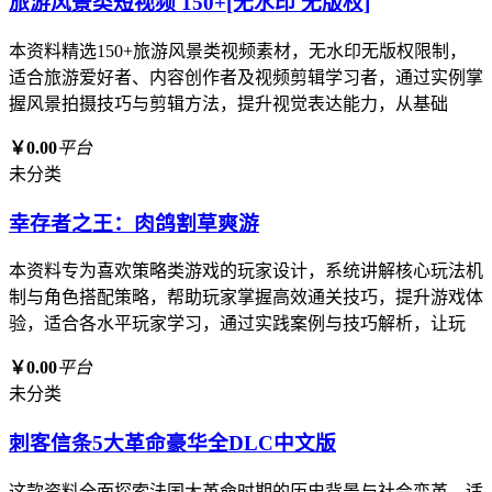
旅游风景类短视频 150+[无水印 无版权]
本资料精选150+旅游风景类视频素材，无水印无版权限制，
适合旅游爱好者、内容创作者及视频剪辑学习者，通过实例掌
握风景拍摄技巧与剪辑方法，提升视觉表达能力，从基础
￥0.00
平台
未分类
幸存者之王：肉鸽割草爽游
本资料专为喜欢策略类游戏的玩家设计，系统讲解核心玩法机
制与角色搭配策略，帮助玩家掌握高效通关技巧，提升游戏体
验，适合各水平玩家学习，通过实践案例与技巧解析，让玩
￥0.00
平台
未分类
刺客信条5大革命豪华全DLC中文版
这款资料全面探索法国大革命时期的历史背景与社会变革，适