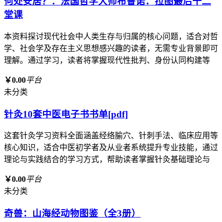
何处安居？：法国哲学大师布鲁诺．拉图最后十二
堂课
本资料探讨现代社会中人类生存与归属的核心问题，适合对哲
学、社会学及存在主义思想感兴趣的读者，无需专业背景即可
理解。通过学习，读者将掌握现代性批判、身份认同构建等
￥0.00
平台
未分类
针灸10套中医电子书书单[pdf]
这套针灸学习资料全面涵盖经络腧穴、针刺手法、临床应用等
核心知识，适合中医初学者及从业者系统提升专业技能，通过
理论与实践结合的学习方式，帮助读者掌握针灸基础理论与
￥0.00
平台
未分类
奇兽：山海经动物图鉴（全3册）