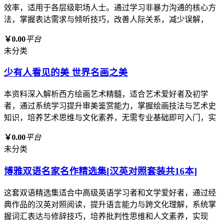
效率，适用于各层级职场人士。通过学习非暴力沟通的核心方
法，掌握表达需求与倾听技巧，改善人际关系，减少误解，
￥0.00
平台
未分类
少有人看见的美 世界名画之美
本资料深入解析西方绘画艺术精髓，适合艺术爱好者及初学
者，通过系统学习提升审美鉴赏能力，掌握绘画技法与艺术史
知识，培养艺术思维与文化素养，无需专业基础即可入门，实
￥0.00
平台
未分类
博雅双语名家名作精选集[汉英对照套装共16本]
这套双语精选集适合中高级英语学习者和文学爱好者，通过经
典作品的汉英对照阅读，提升语言能力与跨文化理解，系统掌
握词汇表达与修辞技巧，培养批判性思维和人文素养，实现