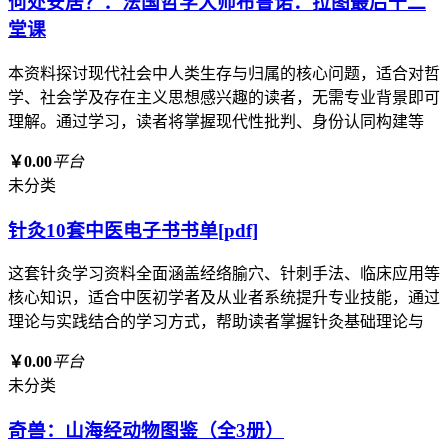
何处安居？：法国哲学大师布鲁诺．拉图最后十二
堂课
本资料探讨现代社会中人类生存与归属的核心问题，适合对哲
学、社会学及存在主义思想感兴趣的读者，无需专业背景即可
理解。通过学习，读者将掌握现代性批判、身份认同构建等
￥0.00
平台
未分类
针灸10套中医电子书书单[pdf]
这套针灸学习资料全面涵盖经络腧穴、针刺手法、临床应用等
核心知识，适合中医初学者及从业者系统提升专业技能，通过
理论与实践结合的学习方式，帮助读者掌握针灸基础理论与
￥0.00
平台
未分类
奇兽：山海经动物图鉴（全3册）