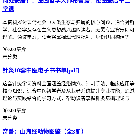
何处安居？：法国哲学大师布鲁诺．拉图最后十二
堂课
本资料探讨现代社会中人类生存与归属的核心问题，适合对哲
学、社会学及存在主义思想感兴趣的读者，无需专业背景即可
理解。通过学习，读者将掌握现代性批判、身份认同构建等
￥0.00
平台
未分类
针灸10套中医电子书书单[pdf]
这套针灸学习资料全面涵盖经络腧穴、针刺手法、临床应用等
核心知识，适合中医初学者及从业者系统提升专业技能，通过
理论与实践结合的学习方式，帮助读者掌握针灸基础理论与
￥0.00
平台
未分类
奇兽：山海经动物图鉴（全3册）