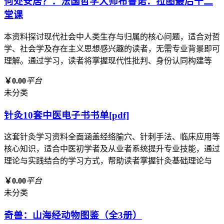
何处安居？：法国哲学大师布鲁诺．拉图最后十二
堂课
本资料探讨现代社会中人类生存与归属的核心问题，适合对哲
学、社会学及存在主义思想感兴趣的读者，无需专业背景即可
理解。通过学习，读者将掌握现代性批判、身份认同构建等
￥0.00
平台
未分类
针灸10套中医电子书书单[pdf]
这套针灸学习资料全面涵盖经络腧穴、针刺手法、临床应用等
核心知识，适合中医初学者及从业者系统提升专业技能，通过
理论与实践结合的学习方式，帮助读者掌握针灸基础理论与
￥0.00
平台
未分类
奇兽：山海经动物图鉴（全3册）