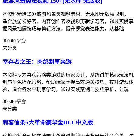
旅游风景类短视频 150+[无水印 无版权]
本资料精选150+旅游风景类视频素材，无水印无版权限制，
适合旅游爱好者、内容创作者及视频剪辑学习者，通过实例掌
握风景拍摄技巧与剪辑方法，提升视觉表达能力，从基础
￥0.00
平台
未分类
幸存者之王：肉鸽割草爽游
本资料专为喜欢策略类游戏的玩家设计，系统讲解核心玩法机
制与角色搭配策略，帮助玩家掌握高效通关技巧，提升游戏体
验，适合各水平玩家学习，通过实践案例与技巧解析，让玩
￥0.00
平台
未分类
刺客信条5大革命豪华全DLC中文版
这款资料全面探索法国大革命时期的历史背景与社会变革，适