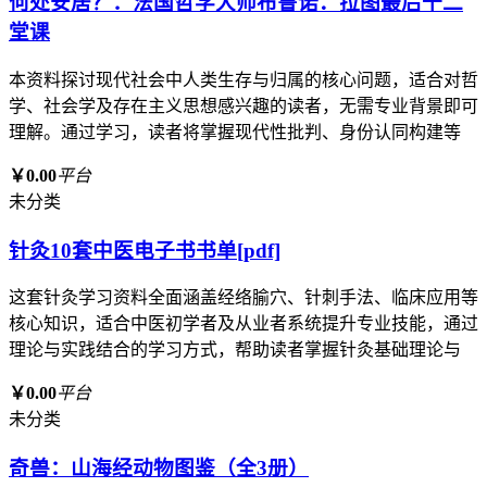
何处安居？：法国哲学大师布鲁诺．拉图最后十二
堂课
本资料探讨现代社会中人类生存与归属的核心问题，适合对哲
学、社会学及存在主义思想感兴趣的读者，无需专业背景即可
理解。通过学习，读者将掌握现代性批判、身份认同构建等
￥0.00
平台
未分类
针灸10套中医电子书书单[pdf]
这套针灸学习资料全面涵盖经络腧穴、针刺手法、临床应用等
核心知识，适合中医初学者及从业者系统提升专业技能，通过
理论与实践结合的学习方式，帮助读者掌握针灸基础理论与
￥0.00
平台
未分类
奇兽：山海经动物图鉴（全3册）