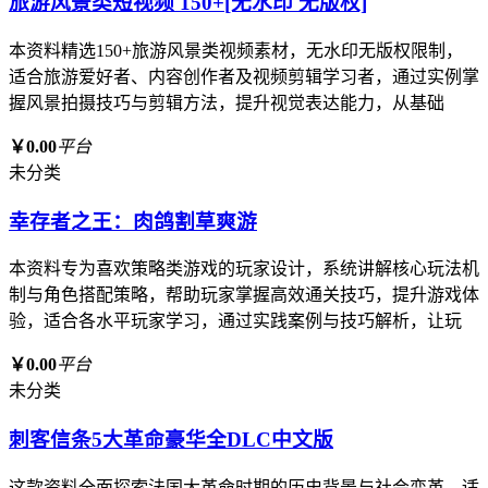
旅游风景类短视频 150+[无水印 无版权]
本资料精选150+旅游风景类视频素材，无水印无版权限制，
适合旅游爱好者、内容创作者及视频剪辑学习者，通过实例掌
握风景拍摄技巧与剪辑方法，提升视觉表达能力，从基础
￥0.00
平台
未分类
幸存者之王：肉鸽割草爽游
本资料专为喜欢策略类游戏的玩家设计，系统讲解核心玩法机
制与角色搭配策略，帮助玩家掌握高效通关技巧，提升游戏体
验，适合各水平玩家学习，通过实践案例与技巧解析，让玩
￥0.00
平台
未分类
刺客信条5大革命豪华全DLC中文版
这款资料全面探索法国大革命时期的历史背景与社会变革，适