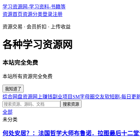
学习资源网-学习资料-书籍等
资源首页
资源分类
登录
注册
资源交易 · 会员折扣 · 上传收益
各种学习资源网
本站完全免费
本站所有资源完全免费
我知道了
综合网盘资源
网上赚钱副业项目
SM字母圈交友软
短剧-每日更
搜索资源
全部
未分类
何处安居？：法国哲学大师布鲁诺．拉图最后十二堂