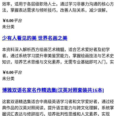
效率，适用于各层级职场人士。通过学习非暴力沟通的核心方
法，掌握表达需求与倾听技巧，改善人际关系，减少误解，
￥0.00
平台
未分类
少有人看见的美 世界名画之美
本资料深入解析西方绘画艺术精髓，适合艺术爱好者及初学
者，通过系统学习提升审美鉴赏能力，掌握绘画技法与艺术史
知识，培养艺术思维与文化素养，无需专业基础即可入门，实
￥0.00
平台
未分类
博雅双语名家名作精选集[汉英对照套装共16本]
这套双语精选集适合中高级英语学习者和文学爱好者，通过经
典作品的汉英对照阅读，提升语言能力与跨文化理解，系统掌
握词汇表达与修辞技巧，培养批判性思维和人文素养，实现