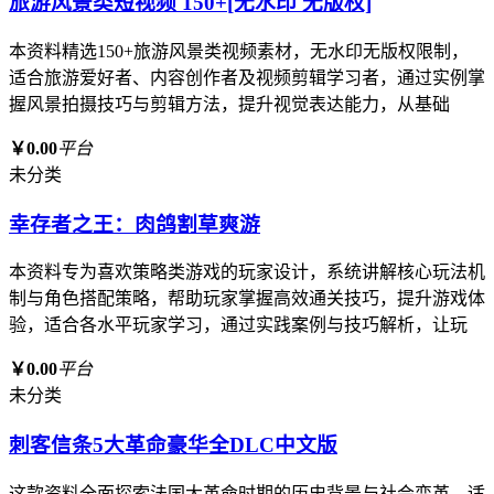
旅游风景类短视频 150+[无水印 无版权]
本资料精选150+旅游风景类视频素材，无水印无版权限制，
适合旅游爱好者、内容创作者及视频剪辑学习者，通过实例掌
握风景拍摄技巧与剪辑方法，提升视觉表达能力，从基础
￥0.00
平台
未分类
幸存者之王：肉鸽割草爽游
本资料专为喜欢策略类游戏的玩家设计，系统讲解核心玩法机
制与角色搭配策略，帮助玩家掌握高效通关技巧，提升游戏体
验，适合各水平玩家学习，通过实践案例与技巧解析，让玩
￥0.00
平台
未分类
刺客信条5大革命豪华全DLC中文版
这款资料全面探索法国大革命时期的历史背景与社会变革，适