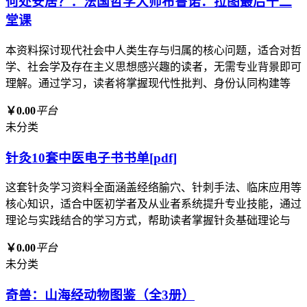
何处安居？：法国哲学大师布鲁诺．拉图最后十二
堂课
本资料探讨现代社会中人类生存与归属的核心问题，适合对哲
学、社会学及存在主义思想感兴趣的读者，无需专业背景即可
理解。通过学习，读者将掌握现代性批判、身份认同构建等
￥0.00
平台
未分类
针灸10套中医电子书书单[pdf]
这套针灸学习资料全面涵盖经络腧穴、针刺手法、临床应用等
核心知识，适合中医初学者及从业者系统提升专业技能，通过
理论与实践结合的学习方式，帮助读者掌握针灸基础理论与
￥0.00
平台
未分类
奇兽：山海经动物图鉴（全3册）