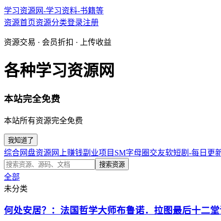
学习资源网-学习资料-书籍等
资源首页
资源分类
登录
注册
资源交易 · 会员折扣 · 上传收益
各种学习资源网
本站完全免费
本站所有资源完全免费
我知道了
综合网盘资源
网上赚钱副业项目
SM字母圈交友软
短剧-每日更
搜索资源
全部
未分类
何处安居？：法国哲学大师布鲁诺．拉图最后十二堂