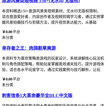
旅游风景类短视频 150+[无水印 无版权]
本资料精选150+旅游风景类视频素材，无水印无版权限制，
适合旅游爱好者、内容创作者及视频剪辑学习者，通过实例掌
握风景拍摄技巧与剪辑方法，提升视觉表达能力，从基础
￥0.00
平台
未分类
幸存者之王：肉鸽割草爽游
本资料专为喜欢策略类游戏的玩家设计，系统讲解核心玩法机
制与角色搭配策略，帮助玩家掌握高效通关技巧，提升游戏体
验，适合各水平玩家学习，通过实践案例与技巧解析，让玩
￥0.00
平台
未分类
刺客信条5大革命豪华全DLC中文版
这款资料全面探索法国大革命时期的历史背景与社会变革，适