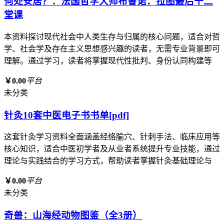
何处安居？：法国哲学大师布鲁诺．拉图最后十二
堂课
本资料探讨现代社会中人类生存与归属的核心问题，适合对哲
学、社会学及存在主义思想感兴趣的读者，无需专业背景即可
理解。通过学习，读者将掌握现代性批判、身份认同构建等
￥0.00
平台
未分类
针灸10套中医电子书书单[pdf]
这套针灸学习资料全面涵盖经络腧穴、针刺手法、临床应用等
核心知识，适合中医初学者及从业者系统提升专业技能，通过
理论与实践结合的学习方式，帮助读者掌握针灸基础理论与
￥0.00
平台
未分类
奇兽：山海经动物图鉴（全3册）