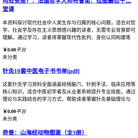
何处安居？：法国哲学大师布鲁诺．拉图最后十二
堂课
本资料探讨现代社会中人类生存与归属的核心问题，适合对哲
学、社会学及存在主义思想感兴趣的读者，无需专业背景即可
理解。通过学习，读者将掌握现代性批判、身份认同构建等
￥0.00
平台
未分类
针灸10套中医电子书书单[pdf]
这套针灸学习资料全面涵盖经络腧穴、针刺手法、临床应用等
核心知识，适合中医初学者及从业者系统提升专业技能，通过
理论与实践结合的学习方式，帮助读者掌握针灸基础理论与
￥0.00
平台
未分类
奇兽：山海经动物图鉴（全3册）