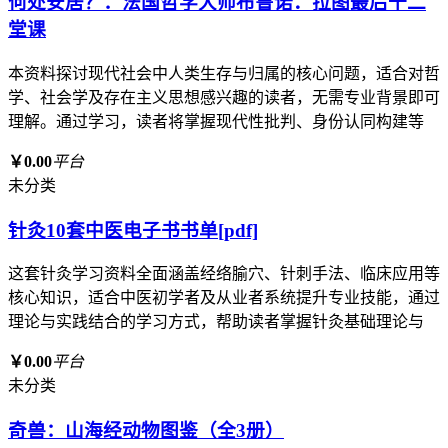
何处安居？：法国哲学大师布鲁诺．拉图最后十二
堂课
本资料探讨现代社会中人类生存与归属的核心问题，适合对哲
学、社会学及存在主义思想感兴趣的读者，无需专业背景即可
理解。通过学习，读者将掌握现代性批判、身份认同构建等
￥0.00
平台
未分类
针灸10套中医电子书书单[pdf]
这套针灸学习资料全面涵盖经络腧穴、针刺手法、临床应用等
核心知识，适合中医初学者及从业者系统提升专业技能，通过
理论与实践结合的学习方式，帮助读者掌握针灸基础理论与
￥0.00
平台
未分类
奇兽：山海经动物图鉴（全3册）