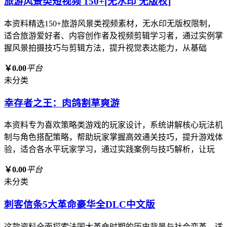
旅游风景类短视频 150+[无水印 无版权]
本资料精选150+旅游风景类视频素材，无水印无版权限制，
适合旅游爱好者、内容创作者及视频剪辑学习者，通过实例掌
握风景拍摄技巧与剪辑方法，提升视觉表达能力，从基础
￥0.00
平台
未分类
幸存者之王：肉鸽割草爽游
本资料专为喜欢策略类游戏的玩家设计，系统讲解核心玩法机
制与角色搭配策略，帮助玩家掌握高效通关技巧，提升游戏体
验，适合各水平玩家学习，通过实践案例与技巧解析，让玩
￥0.00
平台
未分类
刺客信条5大革命豪华全DLC中文版
这款资料全面探索法国大革命时期的历史背景与社会变革，适