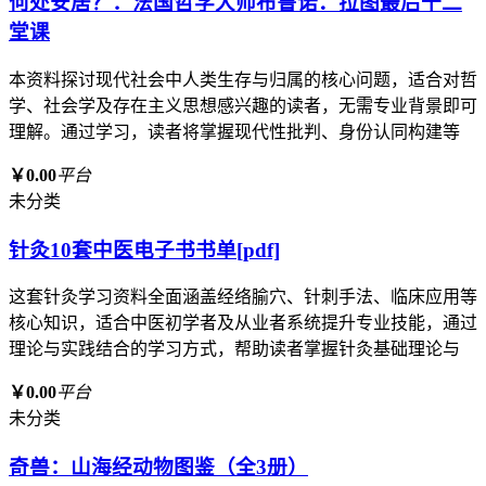
何处安居？：法国哲学大师布鲁诺．拉图最后十二
堂课
本资料探讨现代社会中人类生存与归属的核心问题，适合对哲
学、社会学及存在主义思想感兴趣的读者，无需专业背景即可
理解。通过学习，读者将掌握现代性批判、身份认同构建等
￥0.00
平台
未分类
针灸10套中医电子书书单[pdf]
这套针灸学习资料全面涵盖经络腧穴、针刺手法、临床应用等
核心知识，适合中医初学者及从业者系统提升专业技能，通过
理论与实践结合的学习方式，帮助读者掌握针灸基础理论与
￥0.00
平台
未分类
奇兽：山海经动物图鉴（全3册）