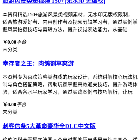
旅游风景类短视频 150+[无水印 无版权]
本资料精选150+旅游风景类视频素材，无水印无版权限制，
适合旅游爱好者、内容创作者及视频剪辑学习者，通过实例掌
握风景拍摄技巧与剪辑方法，提升视觉表达能力，从基础
￥0.00
平台
未分类
幸存者之王：肉鸽割草爽游
本资料专为喜欢策略类游戏的玩家设计，系统讲解核心玩法机
制与角色搭配策略，帮助玩家掌握高效通关技巧，提升游戏体
验，适合各水平玩家学习，通过实践案例与技巧解析，让玩
￥0.00
平台
未分类
刺客信条5大革命豪华全DLC中文版
这款资料全面探索法国大革命时期的历史背景与社会变革，适