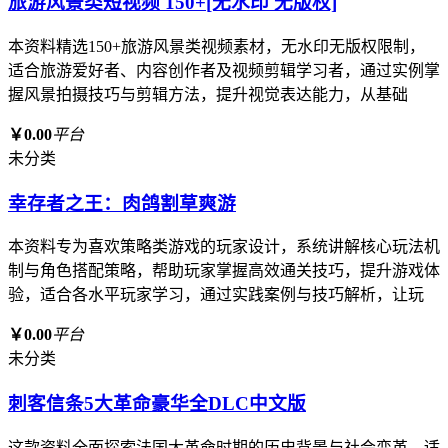
旅游风景类短视频 150+[无水印 无版权]
本资料精选150+旅游风景类视频素材，无水印无版权限制，
适合旅游爱好者、内容创作者及视频剪辑学习者，通过实例掌
握风景拍摄技巧与剪辑方法，提升视觉表达能力，从基础
￥0.00
平台
未分类
幸存者之王：肉鸽割草爽游
本资料专为喜欢策略类游戏的玩家设计，系统讲解核心玩法机
制与角色搭配策略，帮助玩家掌握高效通关技巧，提升游戏体
验，适合各水平玩家学习，通过实践案例与技巧解析，让玩
￥0.00
平台
未分类
刺客信条5大革命豪华全DLC中文版
这款资料全面探索法国大革命时期的历史背景与社会变革，适