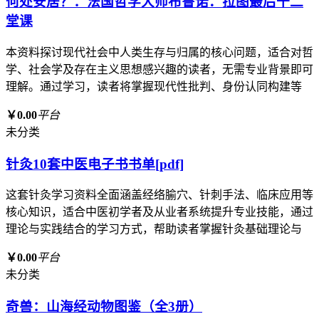
何处安居？：法国哲学大师布鲁诺．拉图最后十二
堂课
本资料探讨现代社会中人类生存与归属的核心问题，适合对哲
学、社会学及存在主义思想感兴趣的读者，无需专业背景即可
理解。通过学习，读者将掌握现代性批判、身份认同构建等
￥0.00
平台
未分类
针灸10套中医电子书书单[pdf]
这套针灸学习资料全面涵盖经络腧穴、针刺手法、临床应用等
核心知识，适合中医初学者及从业者系统提升专业技能，通过
理论与实践结合的学习方式，帮助读者掌握针灸基础理论与
￥0.00
平台
未分类
奇兽：山海经动物图鉴（全3册）