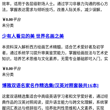
效率，适用于各层级职场人士。通过学习非暴力沟通的核心方
法，掌握表达需求与倾听技巧，改善人际关系，减少误解，
￥0.00
平台
未分类
少有人看见的美 世界名画之美
本资料深入解析西方绘画艺术精髓，适合艺术爱好者及初学
者，通过系统学习提升审美鉴赏能力，掌握绘画技法与艺术史
知识，培养艺术思维与文化素养，无需专业基础即可入门，实
￥0.00
平台
未分类
博雅双语名家名作精选集[汉英对照套装共16本]
这套双语精选集适合中高级英语学习者和文学爱好者，通过经
典作品的汉英对照阅读，提升语言能力与跨文化理解，系统掌
握词汇表达与修辞技巧，培养批判性思维和人文素养，实现