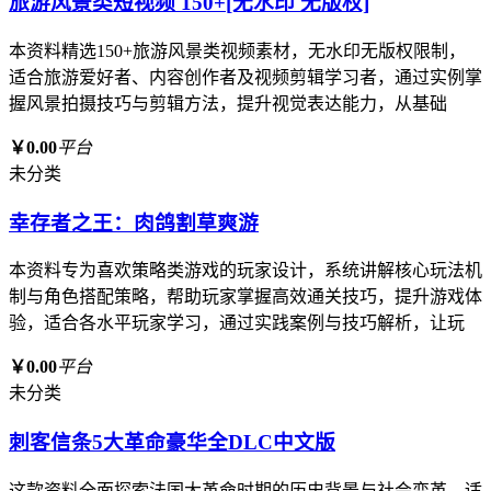
旅游风景类短视频 150+[无水印 无版权]
本资料精选150+旅游风景类视频素材，无水印无版权限制，
适合旅游爱好者、内容创作者及视频剪辑学习者，通过实例掌
握风景拍摄技巧与剪辑方法，提升视觉表达能力，从基础
￥0.00
平台
未分类
幸存者之王：肉鸽割草爽游
本资料专为喜欢策略类游戏的玩家设计，系统讲解核心玩法机
制与角色搭配策略，帮助玩家掌握高效通关技巧，提升游戏体
验，适合各水平玩家学习，通过实践案例与技巧解析，让玩
￥0.00
平台
未分类
刺客信条5大革命豪华全DLC中文版
这款资料全面探索法国大革命时期的历史背景与社会变革，适